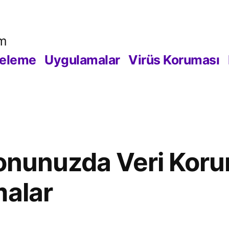
om
releme
Uygulamalar
Virüs Koruması
efonunuzda Veri Koru
malar