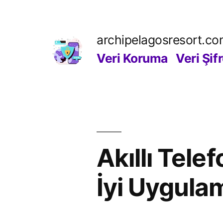
İçeriğe
geç
archipelagosresort.c
Veri Koruma
Veri Şif
Akıllı Tel
İyi Uygula