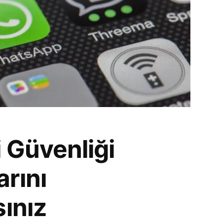
 Güvenliği
rını
sınız